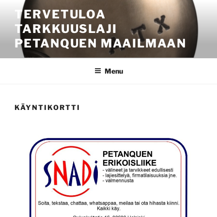
Skip
TERVETULOA
to
TARKKUUSLAJI
content
PETANQUEN MAAILMAAN
Menu
KÄYNTIKORTTI