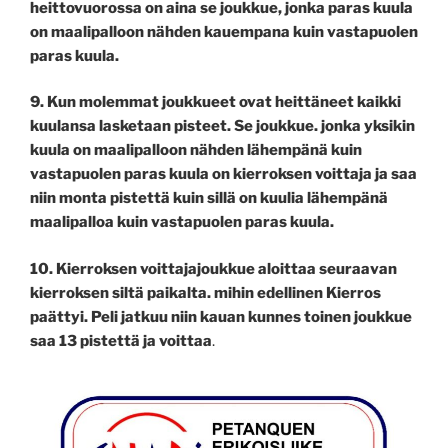
heittovuorossa on aina se joukkue, jonka paras kuula
on maalipalloon nähden kauempana kuin vastapuolen
paras kuula.
9.
Kun molemmat joukkueet ovat heittäneet kaikki
kuulansa lasketaan pisteet. Se joukkue. jonka yksikin
kuula on maalipalloon nähden lähempänä kuin
vastapuolen paras kuula on kierroksen voittaja ja saa
niin monta pistettä kuin sillä on kuulia lähempänä
maalipalloa kuin vastapuolen paras kuula.
10. Kierroksen voittajajoukkue aloittaa seuraavan
kierroksen siltä paikalta. mihin edellinen Kierros
paättyi. Peli jatkuu niin kauan kunnes toinen joukkue
saa 13 pistettä ja voittaa
.