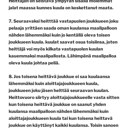
Heittäjän on seistävä ympyrän sisällä molemmat
jalat maassa kunnes kuula on koskettanut maata.
7.
Seuraavaksi heitttää vastapuolen joukkueen joku
pelaaja yrittäen saada oman kuulansa maalipalloon
nähden lähemmäksi kuin jo kentällä oleva toisen
joukkueen kuula. kuulat saavat osua toisiinsa, joten
heittäjä voi myös kilkata vastapuolen kuulan
kauemmaksi maalipallosta. Lähimpänä maalipalloa
oleva kuula johtaa peliä.
8.
Jos toisena heittävä joukkue ei saa kuulaansa
lähemmäksi kuin aloittajajoukkueen kuula,
joukkueen joku jäsen heittää seuraavan kuulan.
Heittovuoro siirtyy aloittajajoukkueelle vasta sitten
kun toisena heittävä joukkue on saanut yhden
kuulansa maalipalloon nähden lähemmäksi kuin
aloittajajoukkueen kuula tai kun toisena heittavä
joukkue on käyttänyt kaikki kuulansa. Toisin sanoen