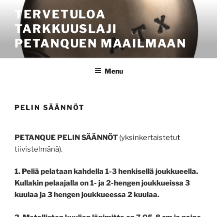
Skip
TERVETULOA
to
TARKKUUSLAJI
content
PETANQUEN MAAILMAAN
Menu
PELIN SÄÄNNÖT
PETANQUE PELIN SÄÄNNÖT
(yksinkertaistetut
tiivistelmänä).
1. Peliä pelataan kahdella 1-3 henkisellä joukkueella.
Kullakin pelaajalla on 1- ja 2-hengen joukkueissa 3
kuulaa ja 3 hengen joukkueessa 2 kuulaa.