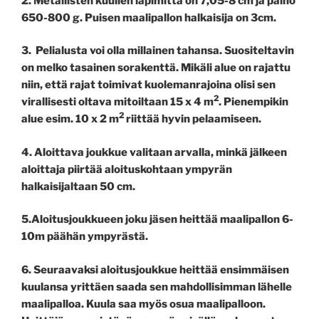
2. Metallisten kuulien läpimitta on 7,05-8 cm ja paino
650-800 g. Puisen maalipallon halkaisija on
3
cm.
3. Pelialusta voi olla millainen tahansa. Suositeltavin
on melko tasainen sorakenttä. Mikäli alue on rajattu
niin, että rajat toimivat kuolemanrajoina olisi sen
2
virallisesti oltava mitoiltaan 15 x 4 m
. Pienempikin
2
alue esim. 10 x 2 m
riittää hyvin pelaamiseen.
4. Aloittava joukkue valitaan arvalla, minkä jälkeen
aloittaja piirtää aloituskohtaan ympyrän
halkaisijaltaan 50 cm.
5.Aloitusjoukkueen joku jäsen heittää maalipallon 6-
10m päähän ympyrästä.
6. Seuraavaksi aloitusjoukkue heittää ensimmäisen
kuulansa yrittäen saada sen mahdollisimman lähelle
maalipalloa. Kuula saa myös osua maalipalloon.