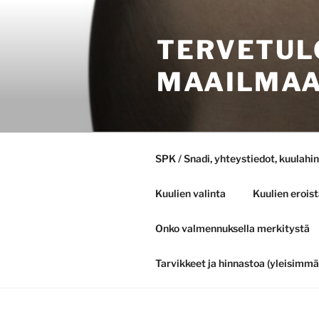
Skip
to
TERVETUL
content
MAAILMA
SPK / Snadi, yhteystiedot, kuulahi
Kuulien valinta
Kuulien eroist
Onko valmennuksella merkitystä
Tarvikkeet ja hinnastoa (yleisimmät