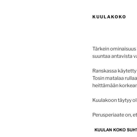
KUULAKOKO
Tärkein ominaisuus k
suuntaa antavista v
Ranskassa käytetty 
Tosin matalaa rullaa
heittämään korkeamp
Kuulakoon täytyy o
Perusperiaate on, et