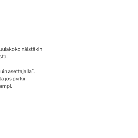
kuulakoko näistäkin
sta.
in asettajalla”.
a jos pyrkii
vampi.