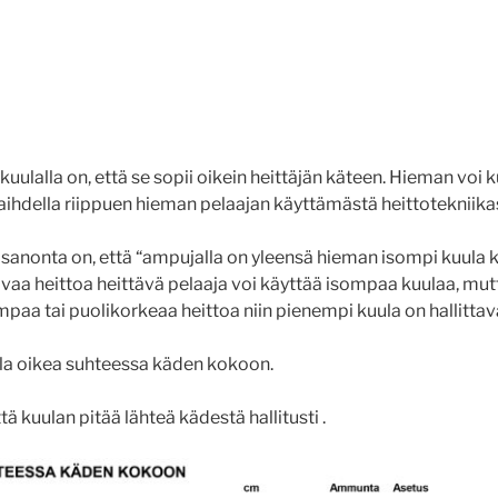
uulalla on, että se sopii oikein heittäjän käteen. Hieman voi 
aihdella riippuen hieman pelaajan käyttämästä heittotekniika
sanonta on, että “ampujalla on yleensä hieman isompi kuula ku
vaa heittoa heittävä pelaaja voi käyttää isompaa kuulaa, mutt
aa tai puolikorkeaa heittoa niin pienempi kuula on hallitta
lla oikea suhteessa käden kokoon.
tä kuulan pitää lähteä kädestä hallitusti .