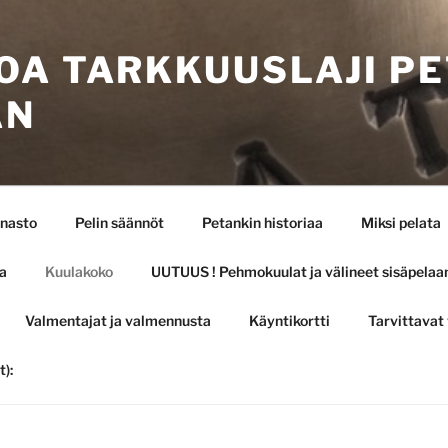
OA TARKKUUSLAJI P
AN
nnasto
Pelin säännöt
Petankin historiaa
Miksi pelata
a
Kuulakoko
UUTUUS ! Pehmokuulat ja välineet sisäpelaam
Valmentajat ja valmennusta
Käyntikortti
Tarvittavat 
):